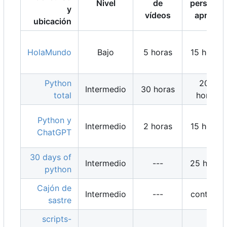
Nivel
de
personal
y
vídeos
aprox.
ubicación
HolaMundo
Bajo
5 horas
15 horas
Python
200
Intermedio
30 horas
total
horas
Python y
Intermedio
2 horas
15 horas
ChatGPT
30 days of
Intermedio
---
25 horas
python
Cajón de
Intermedio
---
continua
sastre
scripts-