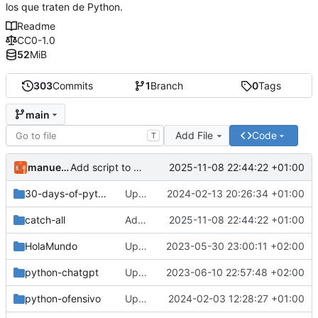
los que traten de Python.
Readme
CC0-1.0
52
MiB
303
Commits
1
Branch
0
Tags
main
Add File
Code
T
manuelver
2025-11-08 22:44:22 +01:00
Add script to README
30-days-of-python
Update versions
2024-02-13 20:26:34 +01:00
catch-all
Add script to README
2025-11-08 22:44:22 +01:00
HolaMundo
Update course READMEs
2023-05-30 23:00:11 +02:00
python-chatgpt
Update python-chatGPT course - Add index
2023-06-10 22:57:48 +02:00
python-ofensivo
Update forwardshell script
2024-02-03 12:28:27 +01:00