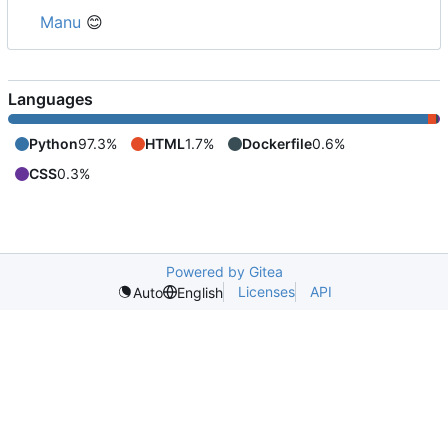
Manu
😊
Languages
Python
97.3%
HTML
1.7%
Dockerfile
0.6%
CSS
0.3%
Powered by Gitea
Licenses
API
Auto
English