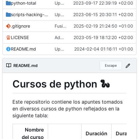
python-total
Update README python-total
2023-09-17 22:39:19 +02:00
scripts-hacking-etico
Update README scripts-hacking
2023-06-15 20:30:11 +02:00
.gitignore
Fusionar feature/tablamareasbot en main
2025-02-19 21:24:50 +01:00
LICENSE
Add license Creative commons
2023-05-19 18:12:20 +02:00
README.md
Update README
2024-02-04 01:16:11 +01:00
README.md
Escape
Cursos de python
🐍
Este repositorio contiene los apuntes tomados
en diversos cursos de python reflejados en la
siguiente tabla:
Nombre
Duración
Duración
del curso