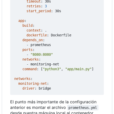
timeout
:
30s
retries
:
3
start_period
:
30s
app
:
build
:
context
:
.
dockerfile
:
Dockerfile
depends_on
:
- 
prometheus
ports
:
- 
"8080:8080"
networks
:
- 
monitoring-net
command
:
[
"python3"
,
"app/main.py"
]
networks
:
monitoring-net
:
driver
:
bridge
El punto más importante de la configuración
anterior es montar el archivo
prometheus.yml
desde nuestra máquina local al contenedor