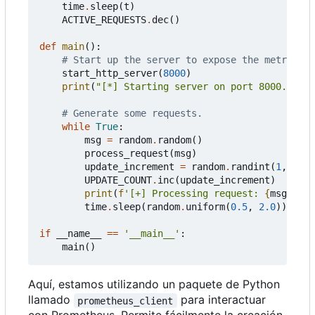
time
.
sleep
(
t
)
ACTIVE_REQUESTS
.
dec
()
def
main
():
# Start up the server to expose the metrics.
start_http_server
(
8000
)
print
(
"[*] Starting server on port 8000..."
)
# Generate some requests.
while
True
:
msg
=
random
.
random
()
process_request
(
msg
)
update_increment
=
random
.
randint
(
1
,
100
)
UPDATE_COUNT
.
inc
(
update_increment
)
print
(
f
'[+] Processing request: 
{
msg
:
.4f
}
time
.
sleep
(
random
.
uniform
(
0.5
,
2.0
))
# R
if
__name__
==
'__main__'
:
main
()
Aquí, estamos utilizando un paquete de Python
llamado
para interactuar
prometheus_client