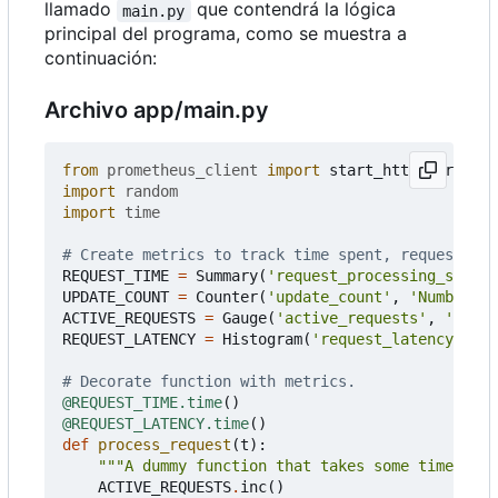
llamado
que contendrá la lógica
main.py
principal del programa, como se muestra a
continuación:
Archivo app/main.py
from
prometheus_client
import
start_http_server
,
import
random
import
time
# Create metrics to track time spent, requests ma
REQUEST_TIME
=
Summary
(
'request_processing_second
UPDATE_COUNT
=
Counter
(
'update_count'
,
'Number of
ACTIVE_REQUESTS
=
Gauge
(
'active_requests'
,
'Numbe
REQUEST_LATENCY
=
Histogram
(
'request_latency_seco
# Decorate function with metrics.
@REQUEST_TIME.time
()
@REQUEST_LATENCY.time
()
def
process_request
(
t
):
"""A dummy function that takes some time."""
ACTIVE_REQUESTS
.
inc
()