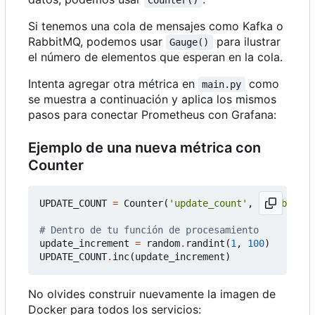
Counter()
Si tenemos una cola de mensajes como Kafka o
RabbitMQ, podemos usar
para ilustrar
Gauge()
el número de elementos que esperan en la cola.
Intenta agregar otra métrica en
como
main.py
se muestra a continuación y aplica los mismos
pasos para conectar Prometheus con Grafana:
Ejemplo de una nueva métrica con
Counter
UPDATE_COUNT
=
Counter
(
'update_count'
,
'Number of
# Dentro de tu función de procesamiento
update_increment
=
random
.
randint
(
1
,
100
)
UPDATE_COUNT
.
inc
(
update_increment
)
No olvides construir nuevamente la imagen de
Docker para todos los servicios: