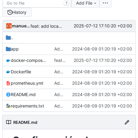
Add File
T
History
manuelver
2025-07-12 17:10:20 +02:00
feat: add local date in docker-compose files
..
app
Add prometheus_grafana test
2024-08-09 01:20:19 +02:00
docker-compose.yaml
feat: add local date in docker-compose files
2025-07-12 17:10:20 +02:00
Dockerfile
Add prometheus_grafana test
2024-08-09 01:20:19 +02:00
prometheus.yml
Add prometheus_grafana test
2024-08-09 01:20:19 +02:00
README.md
Add prometheus_grafana test
2024-08-09 01:20:19 +02:00
requirements.txt
Add prometheus_grafana test
2024-08-09 01:20:19 +02:00
README.md