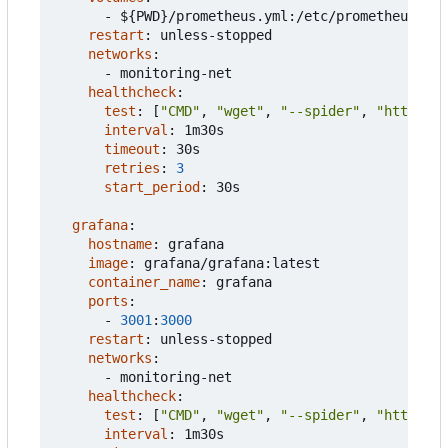
- 
${PWD}/prometheus.yml:/etc/prometheus/pro
restart
:
unless-stopped
networks
:
- 
monitoring-net
healthcheck
:
test
:
[
"CMD"
,
"wget"
,
"--spider"
,
"http://l
interval
:
1m30s
timeout
:
30s
retries
:
3
start_period
:
30s
grafana
:
hostname
:
grafana
image
:
grafana/grafana:latest
container_name
:
grafana
ports
:
- 
3001
:
3000
restart
:
unless-stopped
networks
:
- 
monitoring-net
healthcheck
:
test
:
[
"CMD"
,
"wget"
,
"--spider"
,
"http://l
interval
:
1m30s