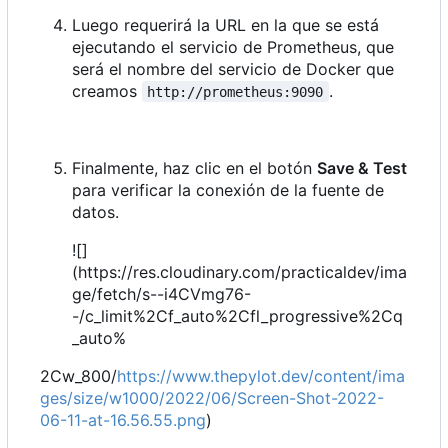
Luego requerirá la URL en la que se está
ejecutando el servicio de Prometheus, que
será el nombre del servicio de Docker que
creamos
.
http://prometheus:9090
Finalmente, haz clic en el botón
Save & Test
para verificar la conexión de la fuente de
datos.
![]
(
https://res.cloudinary.com/practicaldev/ima
ge/fetch/s--i4CVmg76-
-/c_limit%2Cf_auto%2Cfl_progressive%2Cq
_auto%
2Cw_800/
https://www.thepylot.dev/content/ima
ges/size/w1000/2022/06/Screen-Shot-2022-
06-11-at-16.56.55.png
)